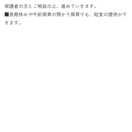
保護者の方とご相談の上、進めていきます。
■長期休みや午前保育の預かり保育でも、給食の提供がで
きます。
願書について
APPLICATION
■入園説明会
2026年10月13日（火）10：30 ※予定
■願書配布
2026年10月15日（木）※時間は決まり次第掲載します
願書は園見学及び入園説明会の両方に参加された方にお渡
ししております。