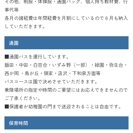
その他、制服・体操服・通園バッグ、個人持ち教材費、行
事代等
各月の諸経費は年間経費を月割にしているので８月も納入
していただきます。
通園
■通園バスを運行しています。
飯田・中田・白百合・いずみ野（一部）・緑園・弥生台・
西が岡 ・鳥が丘・領家・汲沢・下和泉方面等
バスコースは園で決めさせていただきます。
乗降場所の指定や時間のご要望にはお応えできませんので
ご了承ください。
■保護者が幼稚園の門まで送迎されることは自由です。
保育時間